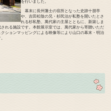
を行いました。
幕末に長州藩士の宿所となった史跡十朋亭
や、吉田松陰の兄・杉民治が私塾を開いたとさ
れる杉私塾、萬代家の主屋とともに、新築しま
成される施設です。本館展示室では、萬代家から寄贈いただ
ェクションマッピングによる映像等により山口の幕末・明治
す。