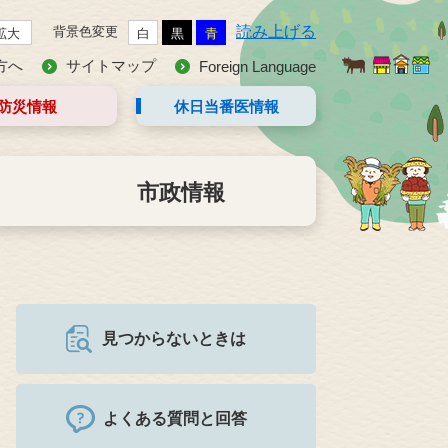
読み上げる
背景色変更
拡大
白
黒
青
方へ
サイトマップ
Foreign Language
防災情報
休日当番医
情報
市政情報
見つからないときは
よくある質問と回答