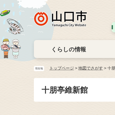
くらしの情報
トップページ
>
地図でさがす
>
十
現在地
十朋亭維新館