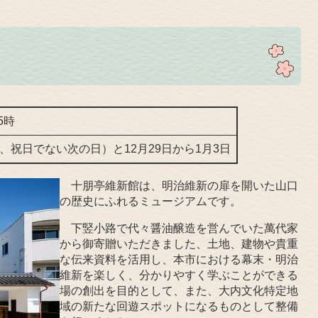
5時
祝日でない次の日）と12月29日から1月3日
十朋
亭維新館は、明治維新の扉を開いた山口
の歴史にふれるミュージアムです。
下竪小路で代々醤油醸造を営んでいた萬代家
から御寄贈いただきました、土地、建物や貴重
な伝来資料を活用し、本市における幕末・明治
維新を楽しく、分かりやすく学ぶことができる
場の創出を目的として、また、大内文化特定地
域の新たな回遊スポットになるものとして整備