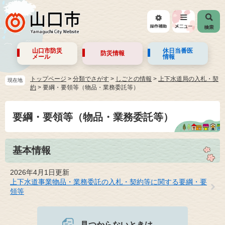
山口市防災
休日当番医
防災情報
メール
情報
トップページ
>
分類でさがす
>
しごとの情報
>
上下水道局の入札・契
現在地
約
>
要綱・要領等（物品・業務委託等）
要綱・要領等（物品・業務委託等）
基本情報
2026年4月1日更新
上下水道事業物品・業務委託の入札・契約等に関する要綱・要
領等
見つからないときは