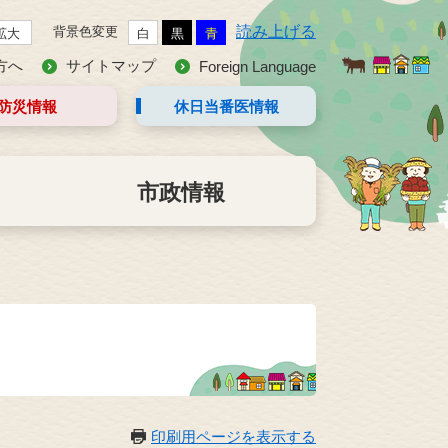
読み上げる
背景色変更
拡大
白
黒
青
方へ
サイトマップ
Foreign Language
防災情報
休日当番医
情報
市政情報
印刷用ページを表示する