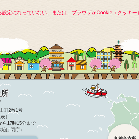
きる設定になっていない、または、ブラウザがCookie（クッ
役所
9
亀山町2番1号
（代表）
ら17時15分まで
年始は閉庁）
各総合支所