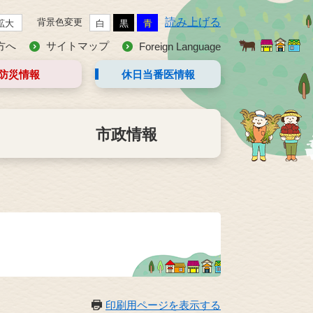
読み上げる
背景色変更
拡大
白
黒
青
方へ
サイトマップ
Foreign Language
防災情報
休日当番医
情報
市政情報
印刷用ページを表示する