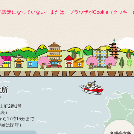
きる設定になっていない、または、ブラウザがCookie（クッ
役所
9
亀山町2番1号
（代表）
ら17時15分まで
年始は閉庁）
各総合支所