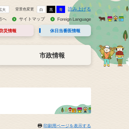
読み上げる
背景色変更
拡大
白
黒
青
方へ
サイトマップ
Foreign Language
防災情報
休日当番医
情報
市政情報
印刷用ページを表示する