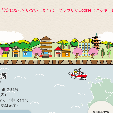
きる設定になっていない、または、ブラウザがCookie（クッ
役所
9
亀山町2番1号
（代表）
ら17時15分まで
年始は閉庁）
各総合支所