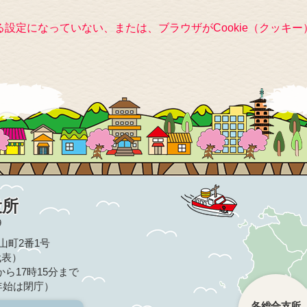
きる設定になっていない、または、ブラウザがCookie（クッ
役所
9
亀山町2番1号
（代表）
ら17時15分まで
年始は閉庁）
各総合支所