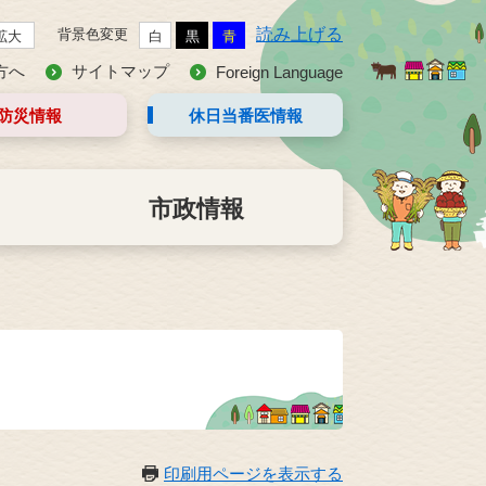
読み上げる
背景色変更
拡大
白
黒
青
方へ
サイトマップ
Foreign Language
防災情報
休日当番医
情報
市政情報
印刷用ページを表示する