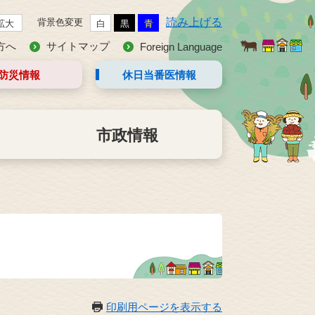
読み上げる
背景色変更
拡大
白
黒
青
方へ
サイトマップ
Foreign Language
防災情報
休日当番医
情報
市政情報
印刷用ページを表示する