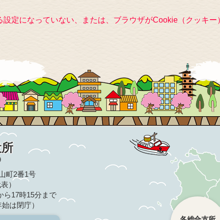
きる設定になっていない、または、ブラウザがCookie（クッ
役所
9
亀山町2番1号
（代表）
ら17時15分まで
年始は閉庁）
各総合支所