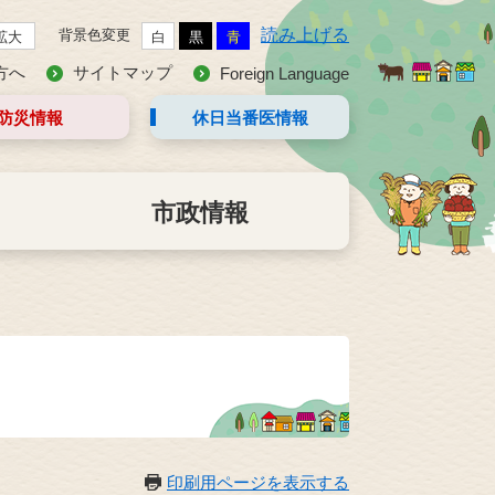
読み上げる
背景色変更
拡大
白
黒
青
方へ
サイトマップ
Foreign Language
防災情報
休日当番医
情報
市政情報
印刷用ページを表示する