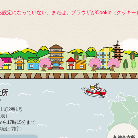
きる設定になっていない、または、ブラウザがCookie（クッ
役所
9
亀山町2番1号
（代表）
ら17時15分まで
年始は閉庁）
各総合支所