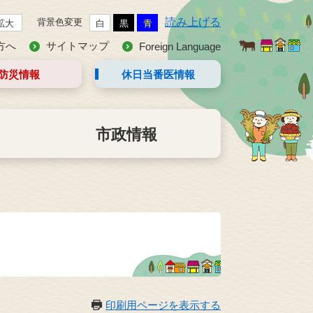
読み上げる
背景色変更
拡大
白
黒
青
方へ
サイトマップ
Foreign Language
防災情報
休日当番医
情報
市政情報
印刷用ページを表示する