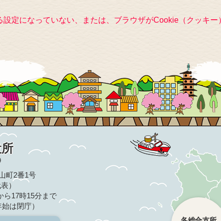
きる設定になっていない、または、ブラウザがCookie（クッ
役所
9
亀山町2番1号
（代表）
ら17時15分まで
年始は閉庁）
各総合支所