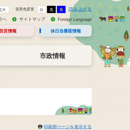
読み上げる
背景色変更
拡大
白
黒
青
方へ
サイトマップ
Foreign Language
防災情報
休日当番医
情報
市政情報
印刷用ページを表示する