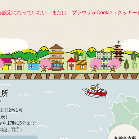
きる設定になっていない、または、ブラウザがCookie（クッ
役所
9
亀山町2番1号
（代表）
ら17時15分まで
年始は閉庁）
各総合支所