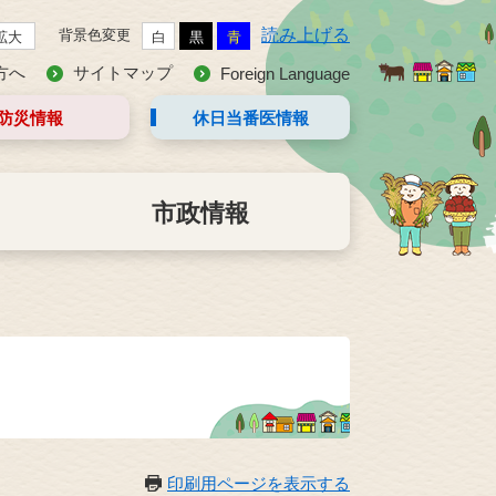
読み上げる
背景色変更
拡大
白
黒
青
方へ
サイトマップ
Foreign Language
防災情報
休日当番医
情報
市政情報
印刷用ページを表示する