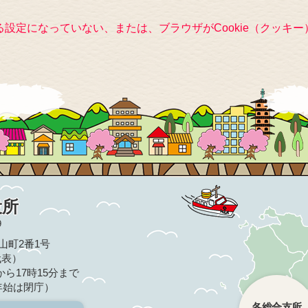
きる設定になっていない、または、ブラウザがCookie（クッ
役所
9
亀山町2番1号
（代表）
ら17時15分まで
年始は閉庁）
各総合支所