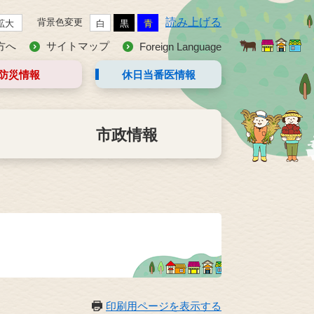
読み上げる
背景色変更
拡大
白
黒
青
方へ
サイトマップ
Foreign Language
防災情報
休日当番医
情報
市政情報
印刷用ページを表示する