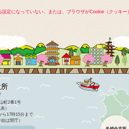
きる設定になっていない、または、ブラウザがCookie（クッ
役所
9
亀山町2番1号
（代表）
ら17時15分まで
年始は閉庁）
各総合支所