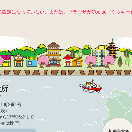
きる設定になっていない、または、ブラウザがCookie（クッ
役所
9
亀山町2番1号
（代表）
ら17時15分まで
年始は閉庁）
各総合支所