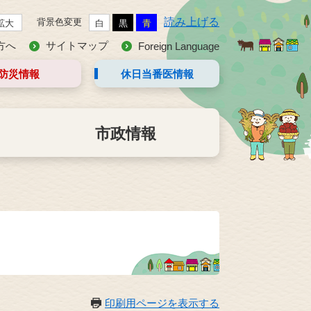
読み上げる
背景色変更
拡大
白
黒
青
方へ
サイトマップ
Foreign Language
防災情報
休日当番医
情報
市政情報
印刷用ページを表示する