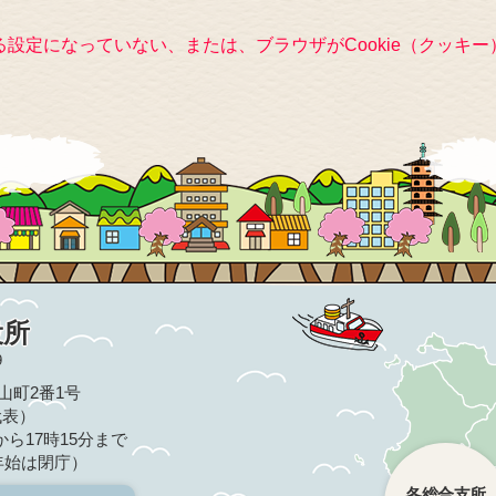
きる設定になっていない、または、ブラウザがCookie（クッ
役所
9
亀山町2番1号
（代表）
ら17時15分まで
年始は閉庁）
各総合支所