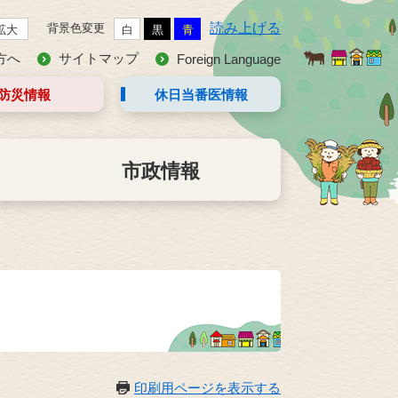
読み上げる
背景色変更
拡大
白
黒
青
方へ
サイトマップ
Foreign Language
防災情報
休日当番医
情報
市政情報
印刷用ページを表示する