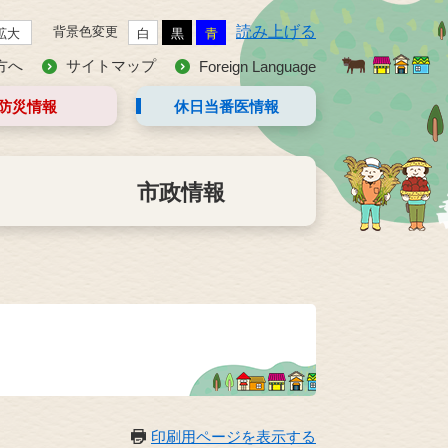
読み上げる
背景色変更
拡大
白
黒
青
方へ
サイトマップ
Foreign Language
防災情報
休日当番医
情報
市政情報
印刷用ページを表示する