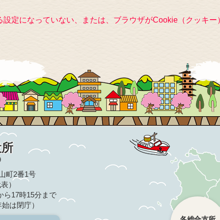
きる設定になっていない、または、ブラウザがCookie（クッ
役所
9
亀山町2番1号
（代表）
ら17時15分まで
年始は閉庁）
各総合支所