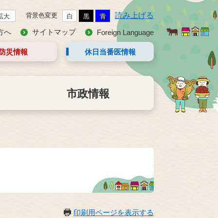
読み上げる
背景色変更
拡大
白
黒
青
方へ
サイトマップ
Foreign Language
防災情報
休日当番医
情報
市政情報
印刷用ページを表示する