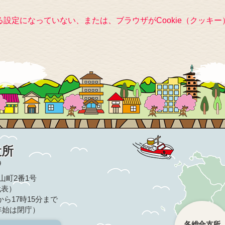
きる設定になっていない、または、ブラウザがCookie（クッ
役所
9
亀山町2番1号
（代表）
ら17時15分まで
年始は閉庁）
各総合支所