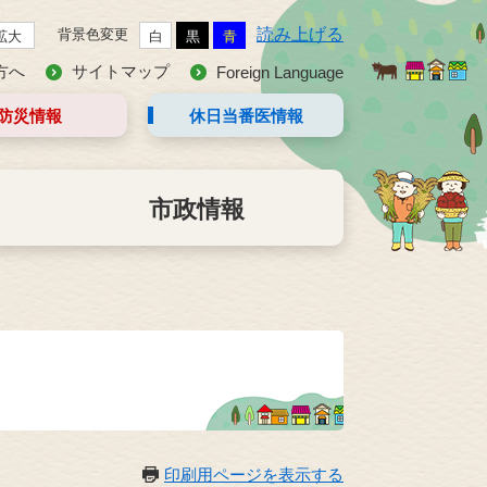
読み上げる
背景色変更
拡大
白
黒
青
方へ
サイトマップ
Foreign Language
防災情報
休日当番医
情報
市政情報
印刷用ページを表示する