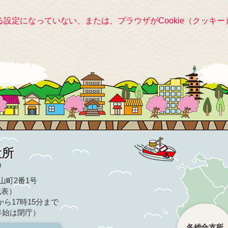
きる設定になっていない、または、ブラウザがCookie（クッ
役所
9
亀山町2番1号
（代表）
ら17時15分まで
年始は閉庁）
各総合支所