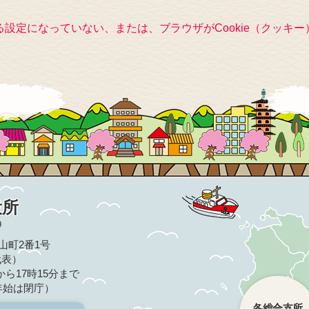
きる設定になっていない、または、ブラウザがCookie（クッ
役所
9
亀山町2番1号
（代表）
ら17時15分まで
年始は閉庁）
各総合支所