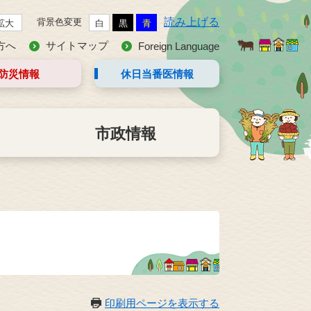
読み上げる
背景色変更
拡大
白
黒
青
方へ
サイトマップ
Foreign Language
防災情報
休日当番医
情報
市政情報
印刷用ページを表示する