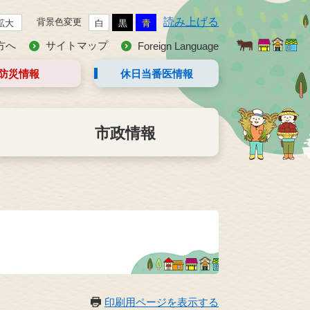
読み上げる
背景色変更
拡大
白
黒
青
方へ
サイトマップ
Foreign Language
防災情報
休日当番医
情報
市政情報
印刷用ページを表示する