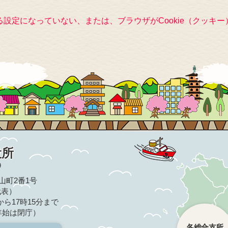
きる設定になっていない、または、ブラウザがCookie（クッ
役所
9
亀山町2番1号
（代表）
ら17時15分まで
年始は閉庁）
各総合支所