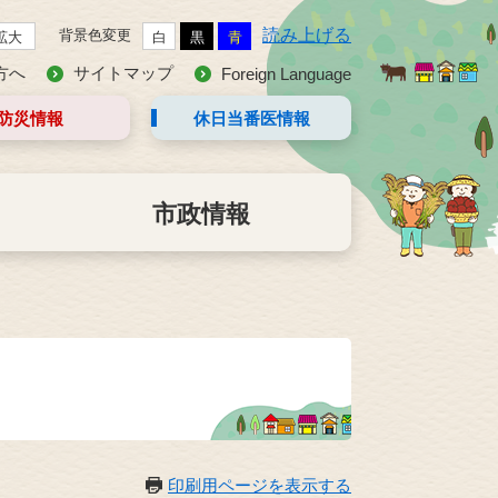
読み上げる
背景色変更
拡大
白
黒
青
方へ
サイトマップ
Foreign Language
防災情報
休日当番医
情報
市政情報
印刷用ページを表示する