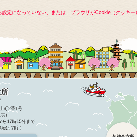
きる設定になっていない、または、ブラウザがCookie（クッ
役所
9
亀山町2番1号
（代表）
ら17時15分まで
年始は閉庁）
各総合支所