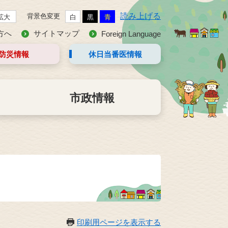
読み上げる
背景色変更
拡大
白
黒
青
方へ
サイトマップ
Foreign Language
防災情報
休日当番医
情報
市政情報
印刷用ページを表示する