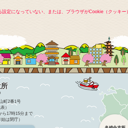
きる設定になっていない、または、ブラウザがCookie（クッ
役所
9
亀山町2番1号
（代表）
ら17時15分まで
年始は閉庁）
各総合支所