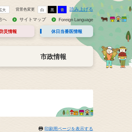
読み上げる
背景色変更
拡大
白
黒
青
方へ
サイトマップ
Foreign Language
防災情報
休日当番医
情報
市政情報
印刷用ページを表示する