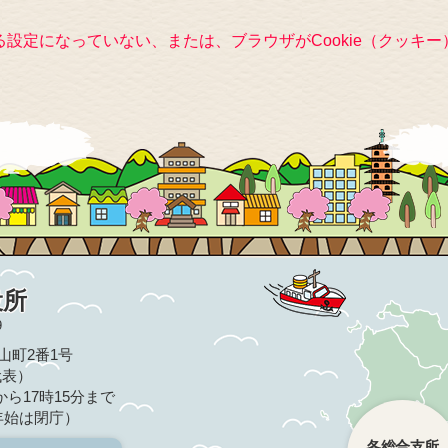
きる設定になっていない、または、ブラウザがCookie（クッ
役所
9
亀山町2番1号
（代表）
ら17時15分まで
年始は閉庁）
各総合支所