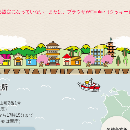
きる設定になっていない、または、ブラウザがCookie（クッ
役所
9
亀山町2番1号
（代表）
ら17時15分まで
年始は閉庁）
各総合支所