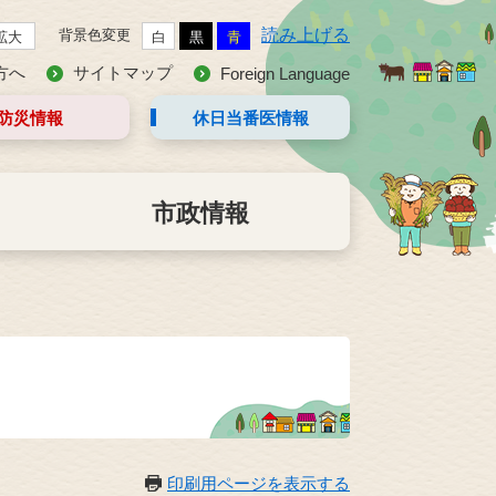
読み上げる
背景色変更
拡大
白
黒
青
方へ
サイトマップ
Foreign Language
防災情報
休日当番医
情報
市政情報
印刷用ページを表示する