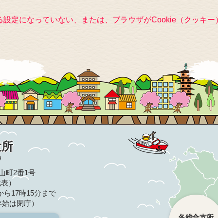
きる設定になっていない、または、ブラウザがCookie（クッ
役所
9
亀山町2番1号
（代表）
ら17時15分まで
年始は閉庁）
各総合支所