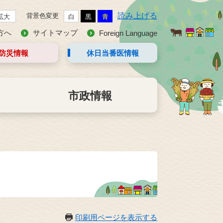
読み上げる
背景色変更
拡大
白
黒
青
方へ
サイトマップ
Foreign Language
防災情報
休日当番医
情報
市政情報
印刷用ページを表示する