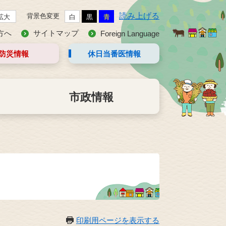
読み上げる
背景色変更
拡大
白
黒
青
方へ
サイトマップ
Foreign Language
防災情報
休日当番医
情報
市政情報
印刷用ページを表示する