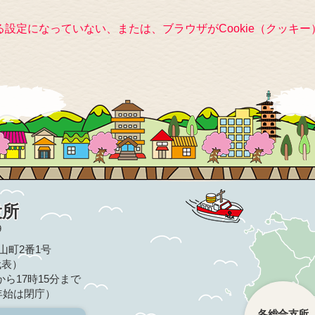
きる設定になっていない、または、ブラウザがCookie（クッ
役所
9
亀山町2番1号
（代表）
ら17時15分まで
年始は閉庁）
各総合支所