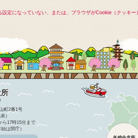
きる設定になっていない、または、ブラウザがCookie（クッ
役所
9
亀山町2番1号
（代表）
ら17時15分まで
年始は閉庁）
各総合支所