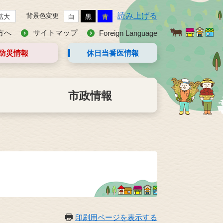
読み上げる
背景色変更
拡大
白
黒
青
方へ
サイトマップ
Foreign Language
防災情報
休日当番医
情報
市政情報
印刷用ページを表示する