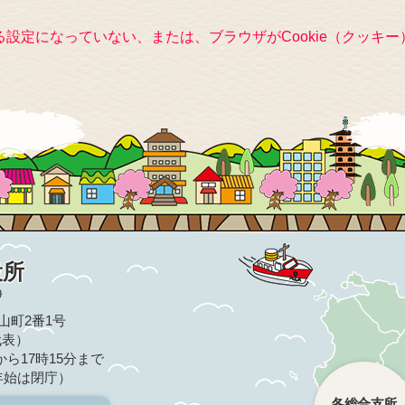
きる設定になっていない、または、ブラウザがCookie（クッ
役所
9
亀山町2番1号
（代表）
ら17時15分まで
年始は閉庁）
各総合支所