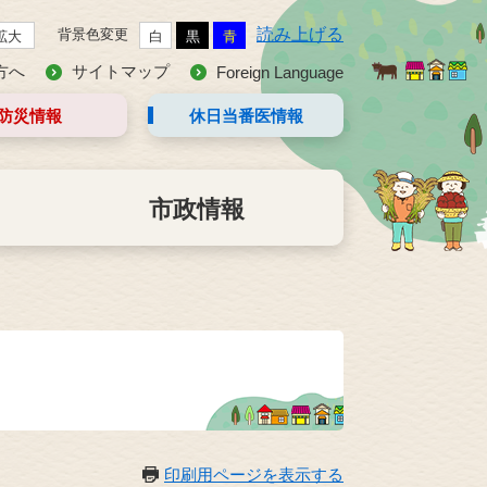
読み上げる
背景色変更
拡大
白
黒
青
方へ
サイトマップ
Foreign Language
防災情報
休日当番医
情報
市政情報
印刷用ページを表示する