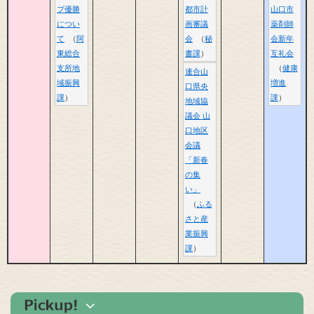
プ優勝
都市計
山口市
につい
画審議
薬剤師
て
阿
会
秘
会新年
東総合
書課
互礼会
支所地
健康
連合山
域振興
増進
口県央
課
課
地域協
議会 山
口地区
会議
「新春
の集
い」
ふる
さと産
業振興
課