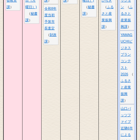
会教育
日（月
課
課
曜日）)
びらき
ッショ
課
曜日）)
秘書
ふる
ン
ふ
令和8年
秘書
課
さと産
るさと
度当初
課
業振興
産業振
予算市
課
興課
長査定
財政
YAMAG
課
UCHIビ
ジネス
プラン
コンテ
スト
2026
ふるさ
と産業
振興
課
山口パ
ッツフ
ァイブ
近隣6市
による