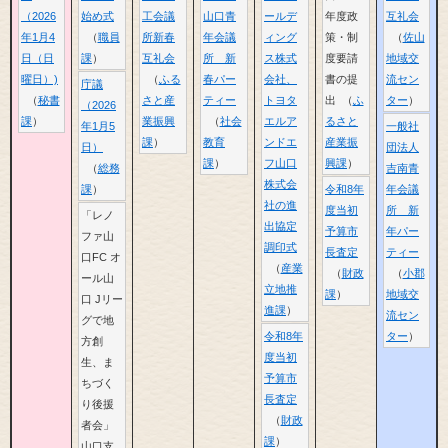
（2026
始め式
工会議
山口青
ールデ
年度政
互礼会
年1月4
職員
所新春
年会議
ィング
策・制
佐山
日（日
課
互礼会
所 新
ス株式
度要請
地域交
曜日）)
ふる
春パー
会社、
書の提
流セン
庁議
秘書
さと産
ティー
トヨタ
出
ふ
ター
（2026
課
業振興
社会
エルア
るさと
年1月5
一般社
課
教育
ンドエ
産業振
日）
団法人
課
フ山口
興課
総務
吉南青
株式会
課
令和8年
年会議
社の進
度当初
所 新
「レノ
出協定
予算市
年パー
ファ山
調印式
長査定
ティー
口FC オ
産業
財政
小郡
ール山
立地推
課
地域交
口 Jリー
進課
流セン
グで地
令和8年
ター
方創
度当初
生、ま
予算市
ちづく
長査定
り後援
財政
者会」
課
山口支