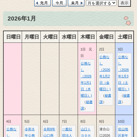
2026年1月
日曜日
月曜日
火曜日
水曜日
木曜日
金曜日
土曜日
1日
元
2日
3日
日
公務な
公務な
公務な
し
し
し
（2026
（2026
（2026
年1月2
年1月3
年1月1
日（金
日（土
日（木
曜日）)
曜日）)
曜日）)
秘書
秘書
秘書
課
課
課
4日
5日
6日
7日
8日
9日
10日
公務な
令和８
令和8年
一般社
山口ト
連合山
佐山地
し
年公務
山口商
団法人
ヨタホ
口2026
区新年