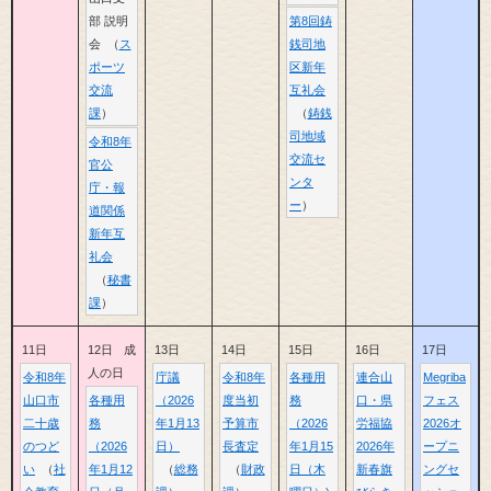
部 説明
第8回鋳
会
ス
銭司地
ポーツ
区新年
交流
互礼会
課
鋳銭
司地域
令和8年
交流セ
官公
ンタ
庁・報
ー
道関係
新年互
礼会
秘書
課
11日
12日
成
13日
14日
15日
16日
17日
人の日
令和8年
庁議
令和8年
各種用
連合山
Megriba
山口市
各種用
（2026
度当初
務
口・県
フェス
二十歳
務
年1月13
予算市
（2026
労福協
2026オ
のつど
（2026
日）
長査定
年1月15
2026年
ープニ
い
社
年1月12
総務
財政
日（木
新春旗
ングセ