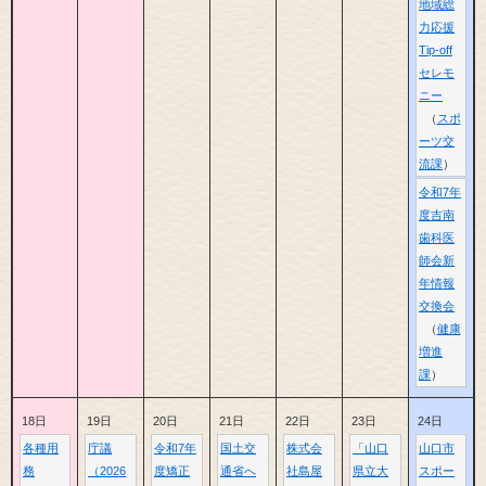
地域総
力応援
Tip-off
セレモ
ニー
スポ
ーツ交
流課
令和7年
度吉南
歯科医
師会新
年情報
交換会
健康
増進
課
18日
19日
20日
21日
22日
23日
24日
各種用
庁議
令和7年
国土交
株式会
「山口
山口市
務
（2026
度矯正
通省へ
社島屋
県立大
スポー