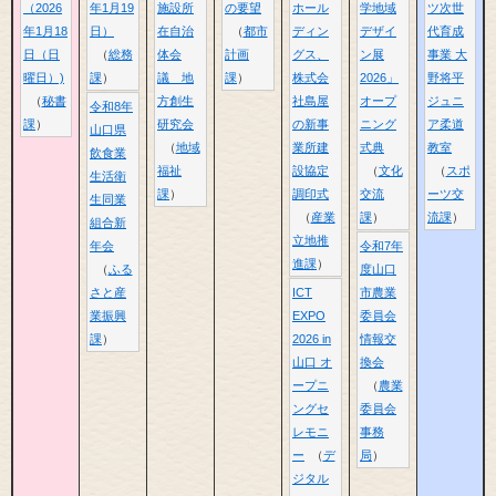
（2026
年1月19
施設所
の要望
ホール
学地域
ツ次世
年1月18
日）
在自治
都市
ディン
デザイ
代育成
日（日
総務
体会
計画
グス、
ン展
事業 大
曜日）)
課
議 地
課
株式会
2026」
野将平
秘書
方創生
社島屋
オープ
ジュニ
令和8年
課
研究会
の新事
ニング
ア柔道
山口県
地域
業所建
式典
教室
飲食業
福祉
設協定
文化
スポ
生活衛
課
調印式
交流
ーツ交
生同業
産業
課
流課
組合新
立地推
年会
令和7年
進課
ふる
度山口
さと産
ICT
市農業
業振興
EXPO
委員会
課
2026 in
情報交
山口 オ
換会
ープニ
農業
ングセ
委員会
レモニ
事務
ー
デ
局
ジタル