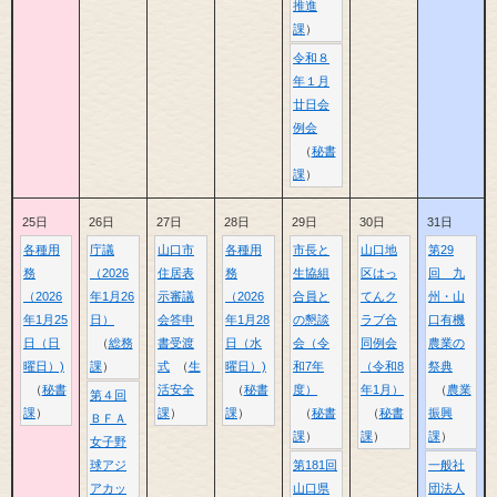
推進
課
令和８
年１月
廿日会
例会
秘書
課
25日
26日
27日
28日
29日
30日
31日
各種用
庁議
山口市
各種用
市長と
山口地
第29
務
（2026
住居表
務
生協組
区はっ
回 九
（2026
年1月26
示審議
（2026
合員と
てんク
州・山
年1月25
日）
会答申
年1月28
の懇談
ラブ合
口有機
日（日
総務
書受渡
日（水
会（令
同例会
農業の
曜日）)
課
式
生
曜日）)
和7年
（令和8
祭典
秘書
活安全
秘書
度）
年1月）
農業
第４回
課
課
課
秘書
秘書
振興
ＢＦＡ
課
課
課
女子野
球アジ
第181回
一般社
アカッ
山口県
団法人