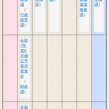
議
課
循環
課
推進
行政
課
経営
課
令和
7年
度9
月補
正予
算市
長査
定
財政
課
令和