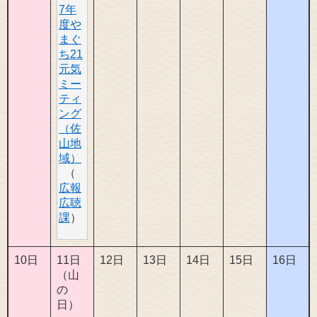
7年
度や
まぐ
ち21
元気
ミー
ティ
ング
（佐
山地
域）
広報
広聴
課
10日
11日
12日
13日
14日
15日
16日
（山
の
日）