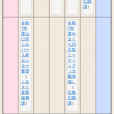
広聴
課
令和
令和
7年
7年
度山
度や
口市
まぐ
シル
ち21
バー
元気
人材
ミー
セン
ティ
ター
ング
要望
（大
殿地
ふる
域）
さと
産業
広報
振興
広聴
課
課