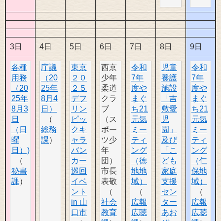
3日
4日
5日
6日
7日
8日
9日
各種
庁議
東京
西京
令和
児童
令和
用務
（20
２０
少年
7年
養護
7年
（20
25年
２５
柔道
度や
施設
度や
25年
8月4
デフ
クラ
まぐ
「吉
まぐ
8月3
日）
リン
ブ
ち21
敷愛
ち21
日
ピッ
（ス
元気
児
元気
（日
総務
クキ
ポー
ミー
園」
ミー
曜
課
ャラ
ツ少
ティ
及び
ティ
日）)
バン
年
ング
「こ
ング
カー
団）
（徳
ども
（仁
秘書
巡回
市長
地地
家庭
保地
課
イベ
表敬
域）
支援
域）
ント
セン
in 山
社会
広報
ター
広報
口市
教育
広聴
あお
広聴