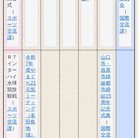
式
会
スポ
国際
ーツ
交流
交流
課
課
Ｒ７
令和
山口
イン
7年
市・
ター
度や
昌原
ハイ
まぐ
市姉
水球
ち21
妹都
競技
元気
市締
観戦
ミー
結15
ティ
周年
スポ
ング
記念
ーツ
（名
式典
交流
田島
課
地
国際
域）
交流