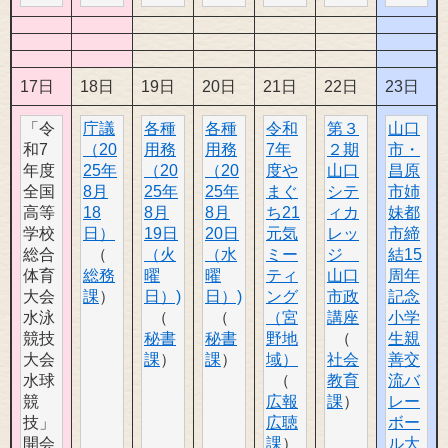
17日
18日
19日
20日
21日
22日
23日
「令
庁議
各種
各種
令和
第３
山口
和7
（20
用務
用務
7年
２期
市・
年度
25年
（20
（20
度や
山口
昌原
全国
8月
25年
25年
まぐ
シテ
市姉
高等
18
8月
8月
ち21
ィカ
妹都
学校
日）
19日
20日
元気
レッ
市締
総合
（火
（水
ミー
ジ
結15
体育
総務
曜
曜
ティ
山口
周年
大会
課
日）)
日）)
ング
市政
記念
水泳
（宮
講座
小学
競技
秘書
秘書
野地
生親
大会
課
課
域）
社会
善交
水球
教育
流バ
競
広報
課
レー
技」
広聴
ボー
開会
課
ル大