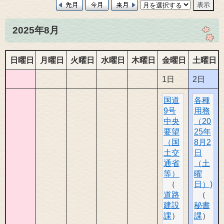
2025年8月
日曜日
月曜日
火曜日
水曜日
木曜日
金曜日
土曜日
1日
2日
国道
各種
9号
用務
中央
（20
要望
25年
（国
8月2
土交
日
通省
（土
等）
曜
日）)
道路
建設
秘書
課
課