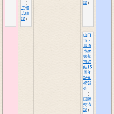
課
広報
広聴
課
山口
市・
昌原
市姉
妹都
市締
結15
周年
記念
祝賀
会
国際
交流
課