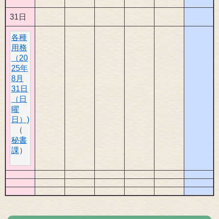
31日
各種
用務
（20
25年
8月
31日
（日
曜
日）)
秘書
課