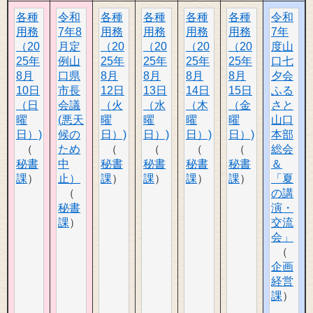
各種
令和
各種
各種
各種
各種
令和
用務
7年8
用務
用務
用務
用務
7年
（20
月定
（20
（20
（20
（20
度山
25年
例山
25年
25年
25年
25年
口七
8月
口県
8月
8月
8月
8月
夕会
10日
市長
12日
13日
14日
15日
ふる
（日
会議
（火
（水
（木
（金
さと
曜
(悪天
曜
曜
曜
曜
山口
日）)
候の
日）)
日）)
日）)
日）)
本部
ため
総会
秘書
中
秘書
秘書
秘書
秘書
＆
課
止）
課
課
課
課
「夏
の講
秘書
演・
課
交流
会」
企画
経営
課