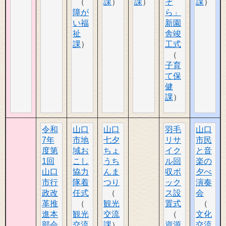
課
課
ぞ
課
障が
ら」
い福
新園
祉
舎竣
課
工式
子育
て保
健
課
令和
山口
山口
羽毛
山口
7年
市地
七夕
リサ
市民
度第
域お
ちょ
イク
と音
1回
こし
うち
ル回
楽の
山口
協力
んま
収ボ
夕べ
市行
隊着
つり
ック
演奏
政改
任式
ス設
会
革推
観光
置式
進本
観光
交流
文化
部会
交流
課
資源
交流