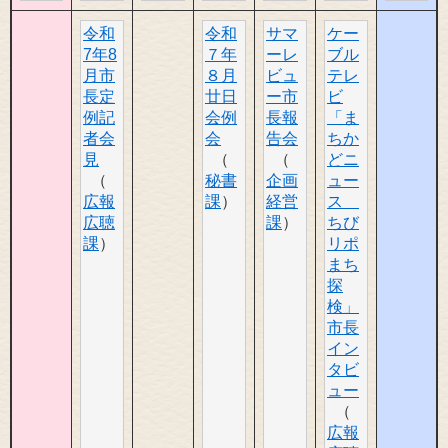
令和
令和
サマ
ケー
7年8
７年
ーレ
ブル
月市
８月
ビュ
テレ
長定
廿日
ー市
ビ
例記
会例
長報
「ま
者会
会
告会
ちか
見
どニ
秘書
企画
ュー
広報
課
経営
ス
広聴
課
ちび
課
リポ
まち
探
検」
市長
イン
タビ
ュー
広報