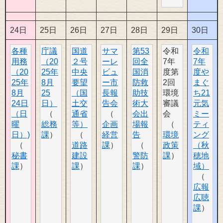
24日
25日
26日
27日
28日
29日
30日
各種
庁議
国道
サマ
第53
令和
令和
用務
（20
２号
ーレ
回全
7年
7年
（20
25年
中央
ビュ
国消
度第
度や
25年
8月
要望
ー市
防救
2回
まぐ
8月
25
（国
長報
助技
環境
ち21
24日
日）
土交
告会
術大
審議
元気
（日
通省
会出
会
ミー
曜
総務
等）
企画
場報
ティ
日）)
課
経営
告
環境
ング
道路
課
政策
（秋
秘書
建設
警防
課
穂地
課
課
課
域）
広報
広聴
課