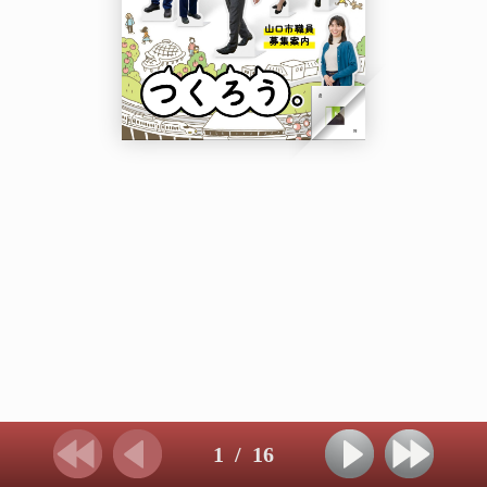
1
/
16